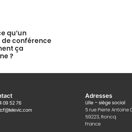
ce qu’un
 de conférence
ent ça
ne ?
tact
Adresses
Lille – siège social
4 09 52 76
5 rue Pierre Antoine
-tcf@televic.com
59223, Roncq
France