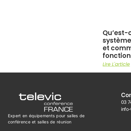
Qu’est-
système
et comm
fonction
Lire L'article
Con
03 7
info
Expert en équipements pour salles
de
conférence et salles de réunion