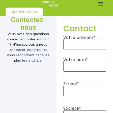
Contactez-nous
Systèmes de conf
Contactez-
Contact
nous
Vous avez des questions
Votre prénom
*
concernant notre solution
? N'hésitez pas à nous
contacter, nos experts
vous répondront dans les
Votre nom
*
plus brefs délais.
E-mail
*
Société
*