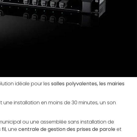
lution idéale pour les
salles polyvalentes, les mairies
nt une installation en moins de 30 minutes, un son
municipal ou une assemblée sans installation de
fil
, une
centrale de gestion des prises de parole
et