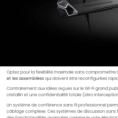
Optez pour la flexibilité maximale sans compromettre l
et les assemblées
qui doivent être reconfigurées rap
Contrairement aux idées reçues sur le Wi-Fi grand publi
cristallin et une confidentialité totale (zéro interceptio
Un système de conférence sans fil professionnel perme
câblage complexe. Ces systèmes de discussion sans f
des fonctionnalités avancées comme le vote électroni