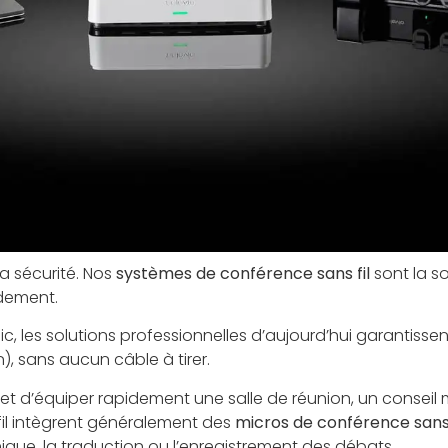
a sécurité. Nos
systèmes de conférence sans fil
sont la so
idement.
c, les solutions professionnelles d’aujourd’hui garantisse
n), sans aucun câble à tirer.
t d’équiper rapidement une salle de réunion, un conseil 
il intègrent généralement des
micros de conférence sans 
que, la traduction ou l’enregistrement des débats.