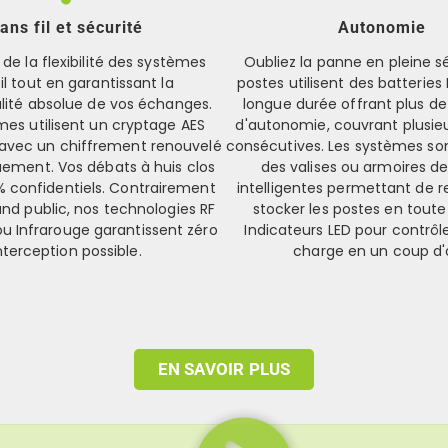
ans fil et sécurité
Autonomie
 de la flexibilité des systèmes
Oubliez la panne en pleine s
il tout en garantissant la
postes utilisent des batteries
alité absolue de vos échanges.
longue durée offrant plus de
mes utilisent un cryptage AES
d'autonomie, couvrant plusie
 avec un chiffrement renouvelé
consécutives. Les systèmes son
ement. Vos débats à huis clos
des valises ou armoires d
% confidentiels. Contrairement
intelligentes permettant de r
and public, nos technologies RF
stocker les postes en toute
ou Infrarouge garantissent zéro
Indicateurs LED pour contrôle
nterception possible.
charge en un coup d'
EN SAVOIR PLUS