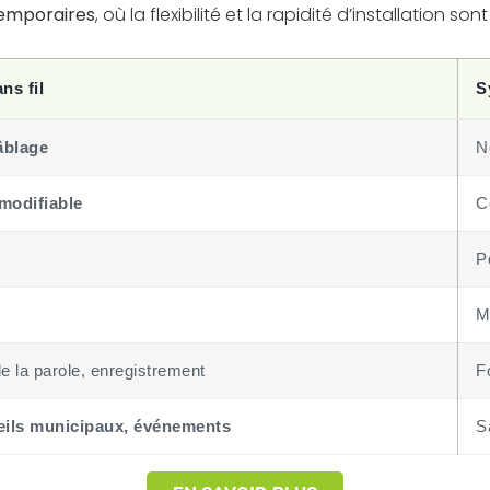
temporaires
, où la flexibilité et la rapidité d’installation son
ns fil
S
âblage
N
modifiable
C
s
P
M
de la parole, enregistrement
F
seils municipaux, événements
S