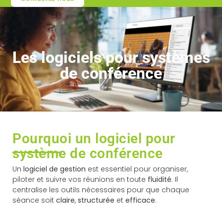
Les logiciels pour systèmes
de conférence
Pourquoi un logiciel pour
système de conférence
Un
logiciel de gestion
est essentiel pour organiser,
piloter et suivre vos réunions en toute
fluidité
. Il
centralise les outils nécessaires pour que chaque
séance soit
claire
,
structurée
et
efficace
.